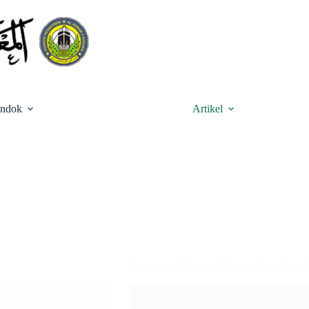
ondok
Artikel
Rembulan Memeluk Malam Akhir Dzul 