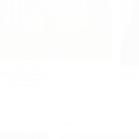
ima tahun lalu, kau Muthmainnah
triku, menghadiahiku seorang anak yang
Resepsion
ertumbuhannya makin hari…
menanyak
Tim Multimedia PP. Al Anwar 3
pemudi
February 10, 2024
Ti
Fe
Lemari Kayu