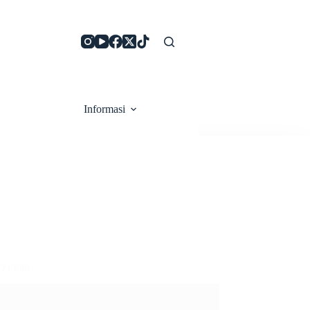
Informasi
Qa’dah