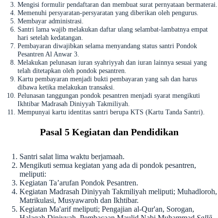
Mengisi formulir pendaftaran dan membuat surat pernyataan bermaterai.
Memenuhi persyaratan-persyaratan yang diberikan oleh pengurus.
Membayar administrasi.
Santri lama wajib melakukan daftar ulang selambat-lambatnya empat
hari setelah kedatangan.
Pembayaran diwajibkan selama menyandang status santri Pondok
Pesantren Al Anwar 3.
Melakukan pelunasan iuran syahriyyah dan iuran lainnya sesuai yang
telah ditetapkan oleh pondok pesantren.
Kartu pembayaran menjadi bukti pembayaran yang sah dan harus
dibawa ketika melakukan transaksi.
Pelunasan tanggungan pondok pesantren menjadi syarat mengikuti
Ikhtibar Madrasah Diniyyah Takmiliyah.
Mempunyai kartu identitas santri berupa KTS (Kartu Tanda Santri).
Pasal 5 Kegiatan dan Pendidikan
Santri salat lima waktu berjamaah.
Mengikuti semua kegiatan yang ada di pondok pesantren,
meliputi:
Kegiatan Ta’arufan Pondok Pesantren.
Kegiatan Madrasah Diniyyah Takmiliyah meliputi; Muhadloroh,
Matrikulasi, Musyawaroh dan Ikhtibar.
Kegiatan Ma'arif meliputi; Pengajian al-Qur'an, Sorogan,
Halaqah Diniyyah, Pembacaan Maulid Nabi Muhammad
Ṣallā