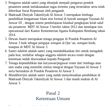
Pengurus adalah santri yang ditunjuk menjadi pengurus pondok
pesantren untuk melaksanakan tugas tertentu yang terstruktur serta telah
diberikan Surat Keputusan oleh pengasuh.
Madrasah Diniyah Takmiliyah Al Anwar 3 merupakan lembaga
pendidikan keagamaan Islam non formal di bawah naungan Yayasan Al
Anwar III , dengan sistem pembelajaran klasikal pengkajian kitab salaf
ala pesantren. MDT Al Anwar 3 berdiri tahun 2012 dan mendapat izin
operasional dari Kantor Kementerian Agama Kabupaten Rembang tahun
2014.
Dewan
Asatiz
merupakan tenaga pengajar di Pondok Pesantren Al
Anwar 3 baik sebagai pengajar
sorogan
al-Qur’an,
sorogan
kitab,
maupun di MDT Al Anwar 3.
Santri
ndalem
adalah santri yang mendedikasikan diri untuk mengabdi
pada kiai, terdaftar sebagai anggota
ndalem
secara resmi dengan
ketentuan sudah disowankan kepada Pengasuh.
Tenaga kependidikan dan karyawan/pegawai resmi dari lembaga atau
unit usaha yang memiliki entitas integral dengan Yayasan Al Anwar 3
serta bermukim di Pondok Pesantren Al Anwar 3.
Mutakhorrijin
adalah santri yang sudah menyelesaikan pendidikan di
Madrasah Diniyah Takmiliyah Al Anwar 3 dan masih mukim di Al
Anwar 3.
Pasal 2
Ketentuan Umum