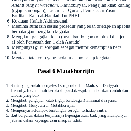
Allahu ‘Alayhi Wasallam
, Khithobiyyah, Pengajian kitab kuning
(ngaji bandongan), Tadarus al-Qur'an, Pembacaan Yasin
Fadlilah, Ratib al-Haddad dan PHBI.
Kegiatan Haflah Akhirussanah.
Meminta surat izin sesuai prosedur yang telah ditetapkan apabila
berhalangan mengikuti kegiatan.
Mengikuti pengajian kitab (ngaji bandongan) minimal dua jenis
(1 oleh Pengasuh dan 1 oleh Asatidz).
Mempunyai guru sorogan sebagai mentor kemampuan baca
kitab.
Mentaati tata tertib yang berlaku dalam setiap kegiatan.
Pasal 6 Mutakhorrijin
Santri yang sudah menyelesaikan pendidikan Madrasah Diniyyah
Takmiliyah dan masih berada di pondok wajib memberikan contoh dan
teladan yang baik.
Mengikuti pengajian kitab (ngaji bandongan) minimal dua jenis.
Mengikuti Musyawarah Mutakhorrijin.
Mempunyai kelompok bimbingan sorogan terhadap santri.
Ikut berperan dalam berjalannya kepengurusan, baik yang mempunyai
jabatan dalam kepengurusan maupun tidak.