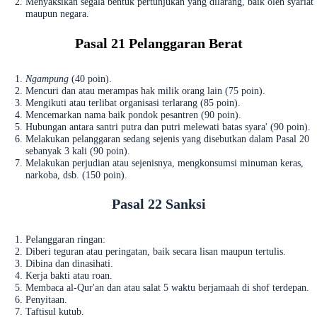
Menyaksikan segala bentuk pertunjukan yang dilarang, baik oleh syariat
maupun negara.
Pasal 21 Pelanggaran Berat
Ngampung
(40 poin).
Mencuri dan atau merampas hak milik orang lain (75 poin).
Mengikuti atau terlibat organisasi terlarang (85 poin).
Mencemarkan nama baik pondok pesantren (90 poin).
Hubungan antara santri putra dan putri melewati batas syara' (90 poin).
Melakukan pelanggaran sedang sejenis yang disebutkan dalam Pasal 20
sebanyak 3 kali (90 poin).
Melakukan perjudian atau sejenisnya, mengkonsumsi minuman keras,
narkoba, dsb. (150 poin).
Pasal 22 Sanksi
Pelanggaran ringan:
Diberi teguran atau peringatan, baik secara lisan maupun tertulis.
Dibina dan dinasihati.
Kerja bakti atau roan.
Membaca al-Qur'an dan atau salat 5 waktu berjamaah di shof terdepan.
Penyitaan.
Taftisul kutub.