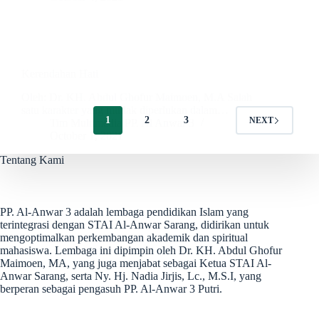
Kerendahan Hati
Oleh: Dr. KH. Abdul Ghofur Maimoen, M.A Salah
satu karakter yang mutlak diperlukan dalam…
1
2
3
NEXT
Tim Multimedia PP. Al Anwar 3
October 1, 2021
Tentang Kami
PP. Al-Anwar 3 adalah lembaga pendidikan Islam yang
terintegrasi dengan STAI Al-Anwar Sarang, didirikan untuk
mengoptimalkan perkembangan akademik dan spiritual
mahasiswa. Lembaga ini dipimpin oleh Dr. KH. Abdul Ghofur
Maimoen, MA, yang juga menjabat sebagai Ketua STAI Al-
Anwar Sarang, serta Ny. Hj. Nadia Jirjis, Lc., M.S.I, yang
berperan sebagai pengasuh PP. Al-Anwar 3 Putri.