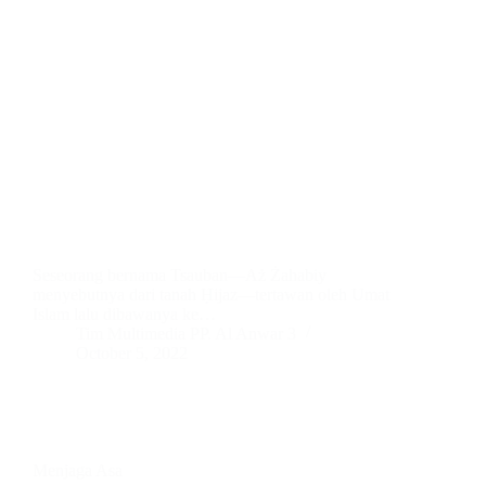
Seseorang bernama Tsauban—Aż Żahabiy
menyebutnya dari tanah Ḥijaz—tertawan oleh Umat
Islam lalu dibawanya ke…
Tim Multimedia PP. Al Anwar 3
October 5, 2022
Menjaga Asa