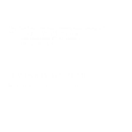
Qays bin Kaṡīr bercerita, Seorang lelaki datang dari
Madinah kepada Abū ad Dardā` yang…
Tim Multimedia PP. Al Anwar 3
February 8, 2024
KISAH RINDU PADA RASULULLAH