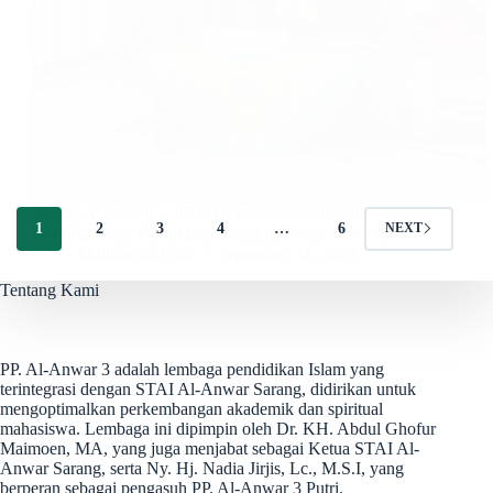
Sarang, Rembang – 07 September 2025Suasana
1
2
3
4
…
6
NEXT
Gedung Umar Harun pada siang itu terasa berbeda.…
Multimedia Putri
September 11, 2025
Tentang Kami
PP. Al-Anwar 3 adalah lembaga pendidikan Islam yang
terintegrasi dengan STAI Al-Anwar Sarang, didirikan untuk
mengoptimalkan perkembangan akademik dan spiritual
mahasiswa. Lembaga ini dipimpin oleh Dr. KH. Abdul Ghofur
Maimoen, MA, yang juga menjabat sebagai Ketua STAI Al-
Anwar Sarang, serta Ny. Hj. Nadia Jirjis, Lc., M.S.I, yang
berperan sebagai pengasuh PP. Al-Anwar 3 Putri.