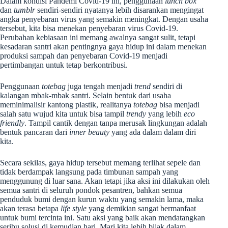
Dalam kondisi Pandemi Covid-19 ini, penggunaan
lunch box
dan
tumblr
sendiri-sendiri nyatanya lebih disarankan mengingat
angka penyebaran virus yang semakin meningkat. Dengan usaha
tersebut, kita bisa menekan penyebaran virus Covid-19.
Perubahan kebiasaan ini memang awalnya sangat sulit, tetapi
kesadaran santri akan pentingnya gaya hidup ini dalam menekan
produksi sampah dan penyebaran Covid-19 menjadi
pertimbangan untuk tetap berkontribusi.
Penggunaan
totebag
juga tengah menjadi
trend
sendiri di
kalangan mbak-mbak santri. Selain bentuk dari usaha
meminimalisir kantong plastik, realitanya
totebag
bisa menjadi
salah satu wujud kita untuk bisa tampil
trendy
yang lebih
eco
friendly
. Tampil cantik dengan tanpa merusak lingkungan adalah
bentuk pancaran dari
inner beauty
yang ada dalam dalam diri
kita.
Secara sekilas, gaya hidup tersebut memang terlihat sepele dan
tidak berdampak langsung pada timbunan sampah yang
menggunung di luar sana. Akan tetapi jika aksi ini dilakukan oleh
semua santri di seluruh pondok pesantren, bahkan semua
penduduk bumi dengan kurun waktu yang semakin lama, maka
akan terasa betapa
life style
yang demikian sangat bermanfaat
untuk bumi tercinta ini. Satu aksi yang baik akan mendatangkan
seribu solusi di kemudian hari. Mari kita lebih bijak dalam