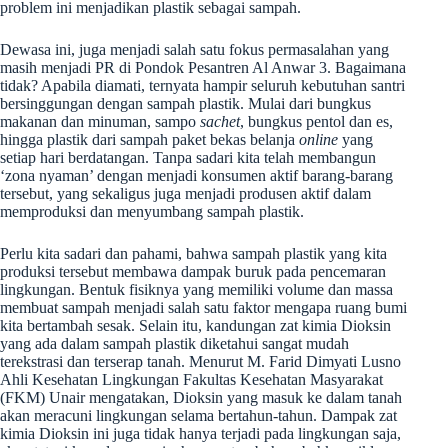
problem ini menjadikan plastik sebagai sampah.
Dewasa ini, juga menjadi salah satu fokus permasalahan yang
masih menjadi PR di Pondok Pesantren Al Anwar 3. Bagaimana
tidak? Apabila diamati, ternyata hampir seluruh kebutuhan santri
bersinggungan dengan sampah plastik. Mulai dari bungkus
makanan dan minuman, sampo
sachet
, bungkus pentol dan es,
hingga plastik dari sampah paket bekas belanja
online
yang
setiap hari berdatangan. Tanpa sadari kita telah membangun
‘zona nyaman’ dengan menjadi konsumen aktif barang-barang
tersebut, yang sekaligus juga menjadi produsen aktif dalam
memproduksi dan menyumbang sampah plastik.
Perlu kita sadari dan pahami, bahwa sampah plastik yang kita
produksi tersebut membawa dampak buruk pada pencemaran
lingkungan. Bentuk fisiknya yang memiliki volume dan massa
membuat sampah menjadi salah satu faktor mengapa ruang bumi
kita bertambah sesak. Selain itu, kandungan zat kimia Dioksin
yang ada dalam sampah plastik diketahui sangat mudah
terekstrasi dan terserap tanah. Menurut M. Farid Dimyati Lusno
Ahli Kesehatan Lingkungan Fakultas Kesehatan Masyarakat
(FKM) Unair mengatakan, Dioksin yang masuk ke dalam tanah
akan meracuni lingkungan selama bertahun-tahun. Dampak zat
kimia Dioksin ini juga tidak hanya terjadi pada lingkungan saja,