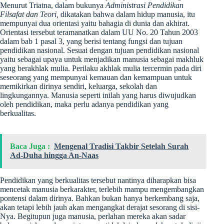
Menurut Triatna, dalam bukunya
Administrasi Pendidikan
Filsafat dan Teori,
dikatakan bahwa dalam hidup manusia, itu
mempunyai dua orientasi yaitu bahagia di dunia dan akhirat.
Orientasi tersebut teramanatkan dalam UU No. 20 Tahun 2003
dalam bab 1 pasal 3, yang berisi tentang fungsi dan tujuan
pendidikan nasional. Sesuai dengan tujuan pendidikan nasional
yaitu sebagai upaya untuk menjadikan manusia sebagai makhluk
yang berakhlak mulia. Perilaku akhlak mulia tercermin pada diri
seseorang yang mempunyai kemauan dan kemampuan untuk
memikirkan dirinya sendiri, keluarga, sekolah dan
lingkungannya. Manusia seperti inilah yang harus diwujudkan
oleh pendidikan, maka perlu adanya pendidikan yang
berkualitas.
Baca Juga :
Mengenal Tradisi Takbir Setelah Surah
Ad-Duha hingga An-Naas
Pendidikan yang berkualitas tersebut nantinya diharapkan bisa
mencetak manusia berkarakter, terlebih mampu mengembangkan
pontensi dalam dirinya. Bahkan bukan hanya berkembang saja,
akan tetapi lebih jauh akan mengangkat derajat sesorang di sisi-
Nya. Begitupun juga manusia, perlahan mereka akan sadar