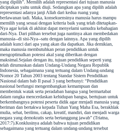
yang dipilih”. Memilih adalah representasi dari tujuan manusia
diciptakan yaitu untuk diuji. Sedangkan apa yang dipilih adalah
representasi adanya janji Allah dari kedua ruang yang
berlawanan tadi. Maka, konsekuensinya manusia harus mampu
memilih yang sesuai dengan kriteria baik yang telah ditetapkan-
Nya agar kelak di akhirat dapat menyelami samudra kebahagian
dari-Nya. Dari pilihan tersebut juga nantinya akan membedakan
manusia--di sisi-Nya--satu dengan lainnya. Apa yang dipilih
adalah kunci dari apa yang akan dia dapatkan. Jika demikian,
maka manusia membutuhkan peran pendidikan untuk
mengoptimalkan potensi akal yang diberikan dengan
maksimal.Sejalan dengan itu, tujuan pendidikan seperti yang
telah dirumuskan dalam Undang-Undang Negara Republik
Indonesia, sebagaimana yang tertuang dalam Undang-undang
Nomor 20 Tahun 2003 tentang Standar Sistem Pendidikan
Nasional dalam bab II pasal 3 yang berbunyi: “Pendidikan
nasional berfungsi mengembangkan kemampuan dan
membentuk watak serta peradaban bangsa yang bermartabat
dalam rangka mencerdaskan kehidupan bangsa, bertujuan untuk
berkembangnya potensi peserta didik agar mrnjadi manusia yang
beriman dan bertakwa kepada Tuhan Yang Maha Esa, berakhlak
mulia, sehat, berilmu, cakap, kreatif, mandiri, dan menjadi warga
negara yang demokratis serta bertanggung jawab” (Triatna,
2017:7).Konklusinya adalah bahwa tujuan pendidikan
sebagaimana yang tertuang dalam undang-undang tersebut