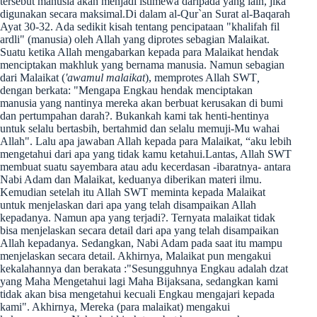
tersebut manusia akan menjadi istimewa daripada yang lain, jika
digunakan secara maksimal.Di dalam al-Qur`an Surat al-Baqarah
Ayat 30-32. Ada sedikit kisah tentang pencipataan "khalifah fil
ardli" (manusia) oleh Allah yang diprotes sebagian Malaikat.
Suatu ketika Allah mengabarkan kepada para Malaikat hendak
menciptakan makhluk yang bernama manusia. Namun sebagian
dari Malaikat (
'awamul malaikat
), memprotes Allah SWT
,
dengan berkata: "Mengapa Engkau hendak menciptakan
manusia yang nantinya mereka akan berbuat kerusakan di bumi
dan pertumpahan darah?. Bukankah kami tak henti-hentinya
untuk selalu bertasbih, bertahmid dan selalu memuji-Mu wahai
Allah". Lalu apa jawaban Allah kepada para Malaikat, “aku lebih
mengetahui dari apa yang tidak kamu ketahui.Lantas, Allah SWT
membuat suatu sayembara atau adu kecerdasan -ibaratnya- antara
Nabi Adam dan Malaikat, keduanya diberikan materi ilmu.
Kemudian setelah itu Allah SWT meminta kepada Malaikat
untuk menjelaskan dari apa yang telah disampaikan Allah
kepadanya. Namun apa yang terjadi?. Ternyata malaikat tidak
bisa menjelaskan secara detail dari apa yang telah disampaikan
Allah kepadanya. Sedangkan, Nabi Adam pada saat itu mampu
menjelaskan secara detail. Akhirnya, Malaikat pun mengakui
kekalahannya dan berakata :"Sesungguhnya Engkau adalah dzat
yang Maha Mengetahui lagi Maha Bijaksana, sedangkan kami
tidak akan bisa mengetahui kecuali Engkau mengajari kepada
kami". Akhirnya, Mereka (para malaikat) mengakui