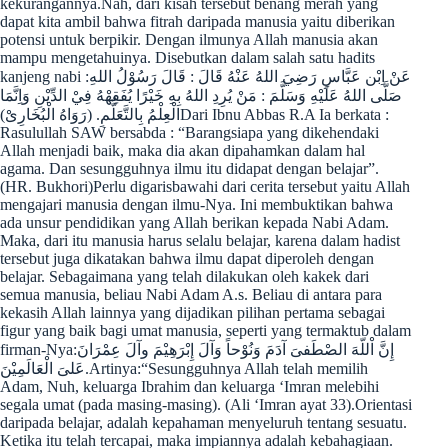
kekurangannya.Nah, dari kisah tersebut benang merah yang
dapat kita ambil bahwa fitrah daripada manusia yaitu diberikan
potensi untuk berpikir. Dengan ilmunya Allah manusia akan
mampu mengetahuinya. Disebutkan dalam salah satu hadits
kanjeng nabi :عَنْ اِبْن عَبَّاسِ رَضِيَ اللهُ عَنْهُ قَالَ : قَالَ رَسُوْلُ اللهِ
صَلَّى اللهُ عَلَيْهِ وَسَلَّمَ : مَنْ يُرِدِ اللهُ بِهِ خَيْرًا يُفَقِهْهُ فِيْ الدِّيْنِ وَاِنَّمَا
الْعِلْمُ بِالتَّعَلُّمِ. (رَوَاهُ الْبُخَارِىْ)Dari Ibnu Abbas R.A Ia berkata :
Rasulullah SAW bersabda : “Barangsiapa yang dikehendaki
Allah menjadi baik, maka dia akan dipahamkan dalam hal
agama. Dan sesungguhnya ilmu itu didapat dengan belajar”.
(HR. Bukhori)Perlu digarisbawahi dari cerita tersebut yaitu Allah
mengajari manusia dengan ilmu-Nya. Ini membuktikan bahwa
ada unsur pendidikan yang Allah berikan kepada Nabi Adam.
Maka, dari itu manusia harus selalu belajar, karena dalam hadist
tersebut juga dikatakan bahwa ilmu dapat diperoleh dengan
belajar. Sebagaimana yang telah dilakukan oleh kakek dari
semua manusia, beliau Nabi Adam A.s. Beliau di antara para
kekasih Allah lainnya yang dijadikan pilihan pertama sebagai
figur yang baik bagi umat manusia, seperti yang termaktub dalam
firman-Nya:إِنَّ اْللّهَ الصْطَفىَ آدَمَ وَنُوْحاً وَآلَ إِبْرَهِيْمَ وآلَ عِمْرَانَ
عَلىَ الْعَالَمِيْنَ.Artinya:“Sesungguhnya Allah telah memilih
Adam, Nuh, keluarga Ibrahim dan keluarga ‘Imran melebihi
segala umat (pada masing-masing). (Ali ‘Imran ayat 33).Orientasi
daripada belajar, adalah kepahaman menyeluruh tentang sesuatu.
Ketika itu telah tercapai, maka impiannya adalah kebahagiaan.