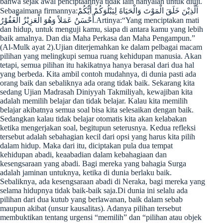
bahwa sejak awal penciptaannya tidak lain hanyalah untuk diuji.
Sebagaimana firmannya:اَلَّذِيْنَ خَلَقَ الْمَوْتَ وَالْحَيَاةَ لِيَبْلُوَكُمْ أَيٌّكُمْ
أَحْسَنُ عَمَلاً وَهُوَ الْعَزِيْزُ الْغَفُوْرُ.Artinya:“Yang menciptakan mati
dan hidup, untuk menguji kamu, siapa di antara kamu yang lebih
baik amalnya. Dan dia Maha Perkasa dan Maha Pengampun.”
(Al-Mulk ayat 2).Ujian diterjemahkan ke dalam pelbagai macam
pilihan yang melingkupi semua ruang kehidupan manusia. Akan
tetapi, semua pilihan itu hakikatnya hanya berasal dari dua hal
yang berbeda. Kita ambil contoh mudahnya, di dunia pasti ada
orang baik dan sebaliknya ada orang tidak baik. Sekarang kita
sedang Ujian Madrasah Diniyyah Takmiliyah, kewajiban kita
adalah memilih belajar dan tidak belajar. Kalau kita memilih
belajar akibatnya semua soal bisa kita selesaikan dengan baik.
Sedangkan kalau tidak belajar otomatis kita akan kelabakan
ketika mengerjakan soal, begitupun seterusnya. Kedua refleksi
tersebut adalah sebahagian kecil dari opsi yang harus kita pilih
dalam hidup. Maka dari itu, diciptakan pula dua tempat
kehidupan abadi, keaabadian dalam kebahagiaan dan
kesengsaraan yang abadi. Bagi mereka yang bahagia Surga
adalah jaminan untuknya, ketika di dunia berlaku baik.
Sebaliknya, ada kesengsaraan abadi di Neraka, bagi mereka yang
selama hidupnya tidak baik-baik saja.Di dunia ini selalu ada
pilihan dari dua kutub yang berlawanan, baik dalam sebab
maupun akibat (unsur kausalitas). Adanya pilihan tersebut
membuktikan tentang urgensi “memilih” dan “pilihan atau objek