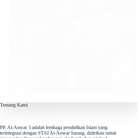
Menurut sebuah riwayat, Imam Al Farrā` An-Nahwī
pernah mengatakan, “Siapa yang piawai dalam satu…
Tentang Kami
Tim Multimedia PP. Al Anwar 3
February 26, 2021
PP. Al-Anwar 3 adalah lembaga pendidikan Islam yang
terintegrasi dengan STAI Al-Anwar Sarang, didirikan untuk