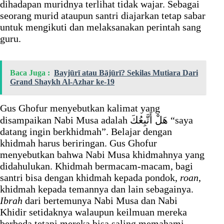
dihadapan muridnya terlihat tidak wajar. Sebagai
seorang murid ataupun santri diajarkan tetap sabar
untuk mengikuti dan melaksanakan perintah sang
guru.
Baca Juga :
Bayjūrī atau Bājūrī? Sekilas Mutiara Dari
Grand Shaykh Al-Azhar ke-19
Gus Ghofur menyebutkan kalimat yang
disampaikan Nabi Musa adalah هَلْ أَتَّبِعُكَ “saya
datang ingin berkhidmah”. Belajar dengan
khidmah harus beriringan. Gus Ghofur
menyebutkan bahwa Nabi Musa khidmahnya yang
didahulukan. Khidmah bermacam-macam, bagi
santri bisa dengan khidmah kepada pondok,
roan
,
khidmah kepada temannya dan lain sebagainya.
Ibrah
dari bertemunya Nabi Musa dan Nabi
Khidir setidaknya walaupun keilmuan mereka
berbeda tetapi mereka bisa saling memahami.