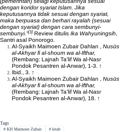
(pemerintah) selagi keputusannya sesuai
dengan koridor syariat Islam. Jika
keputusannya tidak sesuai dengan syariat,
maka berpuasa dan berhari rayalah (sesuai
dengan syariat) dengan cara sembunyi-
[3]
sembunyi.”
Review ditulis
Ika Wahyuningsih
,
Santri asal Ponorogo.
Al-Syaikh Maimoen Zubair Dahlan ,
Nusūs
al-Akhyar fi al-shoum wa al-Ifthar,
(Rembang: Lajnah Ta’lif Wa al-Nasr
Pondok Pesantren al-Anwar), 1-3.
↑
Ibid., 3.
↑
Al-Syaikh Maimoen Zubair Dahlan ,
Nusūs
al-Akhyar fi al-shoum wa al-Ifthar,
(Rembang: Lajnah Ta’lif Wa al-Nasr
Pondok Pesantren al-Anwar), 18.
↑
Tags
#
KH Maimoen Zubair
#
kitab