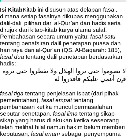
Isi Kitab
Kitab ini disusun atas delapan fasal,
dimana setiap fasalnya dikupas menggunakan
dalil-dalil pilihan dari al-Qur’an dan hadis serta
dirujuk dari kitab-kitab karya ulama salaf.
Pembahasan secara umum yaitu;
fasal satu
tentang penafsiran dalil penetapan puasa dan
hari raya dari al-Qur’an (QS. Al-Baqarah: 185),
fasal dua
tentang dalil penetapan berdasarkan
hadis:
لا تصوموا حتى تروا الهلال ولا تفطروا حتى تروه
فإن أغمي عليكم فاقدروا له
fasal tiga
tentang penjelasan isbat (dari pihak
pemerintahan),
fasal empat
tentang
pembahasan ketika muncul permasalahan
seputar penetapan,
fasal lima
tentang sikap-
sikap yang harus dilakukan ketika seseorang
telah melihat hilal namun hakim belum memberi
keputusan,
fasal enam
sebagai penyempurna