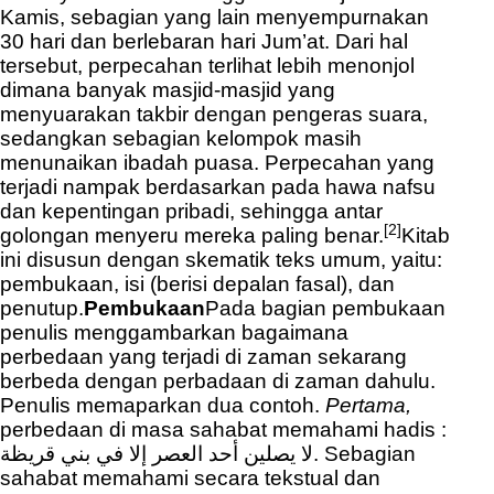
Kamis, sebagian yang lain menyempurnakan
30 hari dan berlebaran hari Jum’at. Dari hal
tersebut, perpecahan terlihat lebih menonjol
dimana banyak masjid-masjid yang
menyuarakan takbir dengan pengeras suara,
sedangkan sebagian kelompok masih
menunaikan ibadah puasa. Perpecahan yang
terjadi nampak berdasarkan pada hawa nafsu
dan kepentingan pribadi, sehingga antar
[2]
golongan menyeru mereka paling benar.
Kitab
ini disusun dengan skematik teks umum, yaitu:
pembukaan, isi (berisi depalan fasal), dan
penutup.
Pembukaan
Pada bagian pembukaan
penulis menggambarkan bagaimana
perbedaan yang terjadi di zaman sekarang
berbeda dengan perbadaan di zaman dahulu.
Penulis memaparkan dua contoh.
Pertama,
perbedaan di masa sahabat memahami hadis :
لا يصلين أحد العصر إلا في بني قريظة. Sebagian
sahabat memahami secara tekstual dan