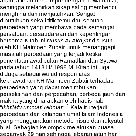
apabila telah bercampur dengan hawa nafsu,
sehingga melahirkan sikap saling membenci,
menghina dan menjatuhkan. Sangat
dibutuhkan sekali titik temu dari sebuah
perbedaan yang membawa pada semangat
persatuan, persaudaraan dan kepentingan
bersama.
Kitab ini
Nuṣūṣ Al-Akhyār
disusun
oleh KH Maimoen Zubair untuk menanggapi
masalah perbedaan yang terjadi ketika
penentuan awal bulan Ramadlan dan Syawal
pada tahun 1418 H/ 1998 M. Kitab ini juga
diduga sebagai wujud respon atas
kekhawatiran KH Maimoen Zubair terhadap
perbedaan yang dapat menimbulkan
perselisihan dan perpecahan, berbeda jauh dari
makna yang diharapkan oleh hadis nabi
[1]
“
Ikhtilāfu ummatī rahmat”
.
Kala itu terjadi
perbedaan dari kalangan umat Islam Indonesia
yang menggunakan metode hisab dan rukyatul
hilal. Sebagian kelompok melakukan puasa
sebanyak 29 hari sehingga lebaran jatuh hari