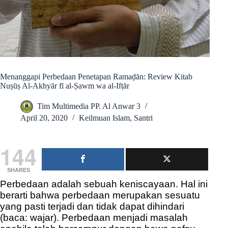
Menanggapi Perbedaan Penetapan Ramaḍān: Review Kitab
Nuṣūṣ Al-Akhyār fī al-Ṣawm wa al-Ifṭār
Tim Multimedia PP. Al Anwar 3
April 20, 2020
Keilmuan Islam
,
Santri
144
SHARES
Perbedaan adalah sebuah keniscayaan. Hal ini
berarti bahwa perbedaan merupakan sesuatu
yang pasti terjadi dan tidak dapat dihindari
(baca: wajar). Perbedaan menjadi masalah