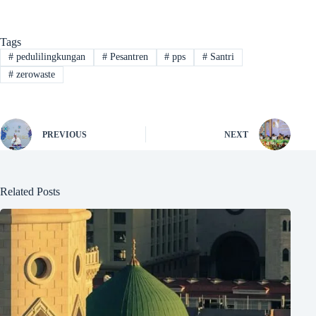
Tags
#
pedulilingkungan
#
Pesantren
#
pps
#
Santri
#
zerowaste
PREVIOUS
NEXT
Related Posts