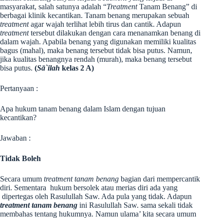
masyarakat, salah satunya adalah “
Treatment
Tanam Benang” di
berbagai klinik kecantikan. Tanam benang merupakan sebuah
treatment
agar wajah terlihat lebih tirus dan cantik. Adapun
treatment
tersebut dilakukan dengan cara menanamkan benang di
dalam wajah. Apabila benang yang digunakan memiliki kualitas
bagus (mahal), maka benang tersebut tidak bisa putus. Namun,
jika kualitas benangnya rendah (murah), maka benang tersebut
bisa putus.
(
Sā`ilah
kelas 2 A)
Pertanyaan :
Apa hukum tanam benang dalam Islam dengan tujuan
kecantikan?
Jawaban :
Tidak Boleh
Secara umum
treatment tanam benang
bagian dari mempercantik
diri. Sementara hukum bersolek atau merias diri ada yang
dipertegas oleh Rasulullah Saw. Ada pula yang tidak. Adapun
treatment tanam benang
ini Rasulullah Saw. sama sekali tidak
membahas tentang hukumnya. Namun ulama’ kita secara umum