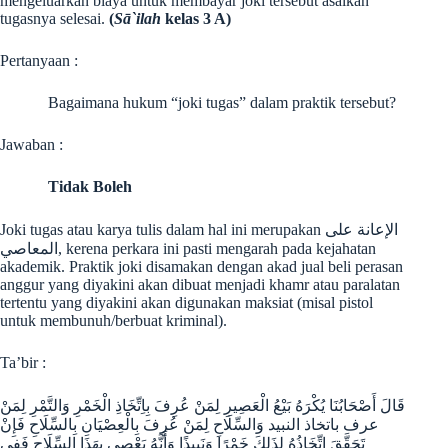
mengeluarkan biaya untuk membayar joki tersebut asalkan
tugasnya selesai.
(
Sā`ilah
kelas 3 A)
Pertanyaan :
Bagaimana hukum “joki tugas” dalam praktik tersebut?
Jawaban :
Tidak Boleh
Joki tugas atau karya tulis dalam hal ini merupakan الإعانة ﻋﻠﻰ
اﻟﻤﻌﺎﺻﻲ, kerena perkara ini pasti mengarah pada kejahatan
akademik. Praktik joki disamakan dengan akad jual beli perasan
anggur yang diyakini akan dibuat menjadi khamr atau paralatan
tertentu yang diyakini akan digunakan maksiat (misal pistol
untuk membunuh/berbuat kriminal).
Ta’bir :
قَالَ أَصْحَابُنَا يُكْرَهُ بَيْعُ الْعَصِيرِ لِمَنْ عُرِفَ بِاِتِّخَاذِ الْخَمْرِ وَالتَّمْرِ لِمَنْ
عرف باتخاذ النبيد وَالسِّلَاحِ لِمَنْ عُرِفَ بِالْعِصْيَانِ بِالسِّلَاحِ فَإِنْ
تَحَقَّقَ اتِّخَاذُهُ لِذَلِكَ خَمْرًا وَنَبِيذًا وَأَنَّهُ يَعْصِي بِهَذَا السِّلَاحِ فَفِي