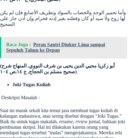
ﻭﺃﻣﺎ ﺗﺤﻤﻴﺮ اﻟﻮﺟﻪ ﻭاﻟﺨﻀﺎﺏ ﺑﺎﻟﺴﻮاﺩ ﻭﺗﻄﺮﻳﻒ اﻷﺻﺎﺑﻊ ﻓﺈﻥ ﻟﻢ ﻳﻜﻦ
ﻟﻬﺎ ﺯﻭﺝ ﻭﻻ ﺳﻴﺪ ﺃﻭ ﻛﺎﻥ ﻭﻓﻌﻠﺘﻪ ﺑﻐﻴﺮ ﺇﺫﻧﻪ ﻓﺤﺮاﻡ ﻭﺇﻥ ﺃﺫﻥ ﺟﺎﺯ ﻋﻠﻰ
اﻟﺼﺤﻴﺢ
Baca Juga :
Peran Santri Diukur Lima sampai
Sepuluh Tahun ke Depan
(أبو زكريا محيي الدين يحيى بن شرف النووي, المنهاج شرح
١۰٤
ص
٤,
صحيح مسلم بن الحجاج, ج ١
)
Joki Tugas Kuliah
Deskripsi Masalah :
Saat ini marak sekali kita temui jasa membuat tugas kuliah di
kalangan mahasiswa, atau sering disebut dengan “Joki Tugas.”
Baik itu untuk tugas makalah,
resume
,
riview
jurnal, bahkan joki
pembuatan skripsi. Hal ini dilakukan karena orang yang
mendapat tugas tersebut “malas” mengerjakannya. Mereka rela