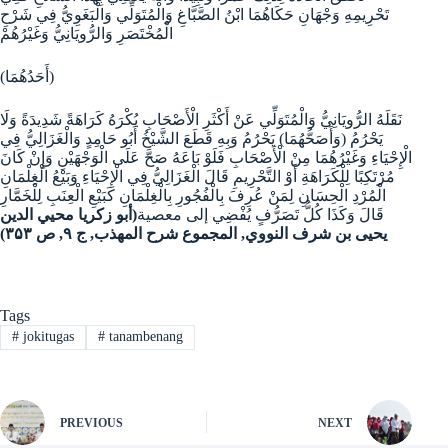
تَحْرِيمِهِ وَجْهَانِ حَكَاهُمَا ابْنُ الصَّبَّاغِ وَالْمُتَوَلِّي وَالْبَغَوِيُّ فِي شَرْحِ
الْمُخْتَصَرِ وَالرُّويَانِيُّ وَغَيْرُهُمْ
(أَحَدُهُمَا)
نَقَلَهُ الرُّويَانِيُّ وَالْمُتَوَلِّي عَنْ أَكْثَرِ الْأَصْحَابِ يُكْرَهُ كَرَاهَةً شَدِيدَةً وَلَا
يَحْرُمُ (وَأَصَحُّهُمَا) يَحْرُمُ وَبِهِ قَطَعَ الشَّيْخُ أَبُو حَامِدٍ وَالْغَزَالِيُّ فِي
الْإِحْيَاءِ وَغَيْرُهُمَا مِنْ الْأَصْحَابِ فَلَوْ بَاعَهُ صَحَّ عَلَى الْوَجْهَيْنِ وَإِنْ كَانَ
مُرْتَكِبًا لِلْكَرَاهَةِ أَوْ التَّحْرِيمِ قَالَ الْغَزَالِيُّ فِي الْإِحْيَاءِ وَبَيْعُ الْغِلْمَانِ
الْمُرْدِ الْحِسَانِ لِمَنْ عُرِفَ بِالْفُجُورِ بِالْغِلْمَانِ كَبَيْعِ الْعِنَبِ لِلْخَمَّارِ
قَالَ وَكَذَا كُلُّ تَصَرُّفٍ يُفْضِي إلى معصية
(أبو زكريا محيي الدين
يحيى بن شرف النووي, المجموع شرح المهذب, ج ۹, ص ۳۵۳)
Tags
#
jokitugas
#
tanambenang
PREVIOUS
NEXT