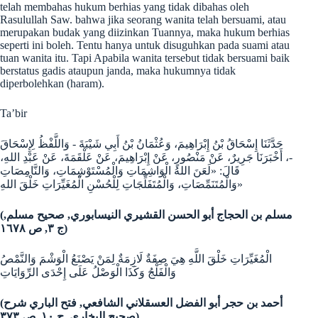
telah membahas hukum berhias yang tidak dibahas oleh
Rasulullah Saw. bahwa jika seorang wanita telah bersuami, atau
merupakan budak yang diizinkan Tuannya, maka hukum berhias
seperti ini boleh. Tentu hanya untuk disuguhkan pada suami atau
tuan wanita itu. Tapi Apabila wanita tersebut tidak bersuami baik
berstatus gadis ataupun janda, maka hukumnya tidak
diperbolehkan (haram).
Ta’bir
حَدَّثَنَا إِسْحَاقُ بْنُ إِبْرَاهِيمَ، وَعُثْمَانُ بْنُ أَبِي شَيْبَةَ - وَاللَّفْظُ لِإِسْحَاقَ
-، أَخْبَرَنَا جَرِيرٌ، عَنْ مَنْصُورٍ، عَنْ إِبْرَاهِيمَ، عَنْ عَلْقَمَةَ، عَنْ عَبْدِ اللهِ،
قَالَ: «لَعَنَ اللهُ الْوَاشِمَاتِ وَالْمُسْتَوْشِمَاتِ، وَالنَّامِصَاتِ
وَالْمُتَنَمِّصَاتِ، وَالْمُتَفَلِّجَاتِ لِلْحُسْنِ الْمُغَيِّرَاتِ خَلْقَ اللهِ»
(مسلم بن الحجاج أبو الحسن القشيري النيسابوري, صحيح مسلم,
١
٦٧
ج ۳, ص
٨)
الْمُغَيِّرَاتِ خَلْقَ اللَّهِ هِيَ صِفَةٌ لَازِمَةٌ لِمَنْ يَصْنَعُ الْوَشْمَ وَالنَّمْصُ
وَالْفَلْجُ وَكَذَا الْوَصْلُ عَلَى إِحْدَى الرِّوَايَاتِ
(أحمد بن حجر أبو الفضل العسقلاني الشافعي, فتح الباري شرح
١
صحيح البخاري, ج
۰, ص ۳٧۳)