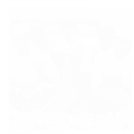
Peringatan Isra` Mi'raj PP. Al-Anwar 3