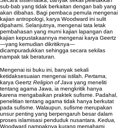
Secara sistematika, banyak sekali peletakkan
sub-bab yang tidak berkaitan dengan bab yang
akan dibahas. Bagi pembaca pemula mengenai
kajian antropologi, karya Woodward ini sulit
dipahami. Selanjutnya, mengenai tata letak
pembahasan yang murni kajian lapangan dan
kajian kepustakaannya mengenai karya Geertz
—yang kemudian dikritiknya—
dicampuradukkan sehingga secara sekilas
nampak tak beraturan.
Mengenai isi buku ini, banyak sekali
ketidaksesuaian mengenai istilah.
Pertama,
karya Geertz
Religion of Java
yang meneliti
tentang agama Jawa, ia mengkritik hanya
karena mengabaikan praktek sufisme. Padahal,
penelitian tentang agama tidak hanya berkutat
pada sufisme. Walaupun, sufisme merupakan
unsur penting yang berpengaruh besar dalam
proses islamisasi penduduk nusantara.
Kedua,
Woodward nampaknya kurang memahami