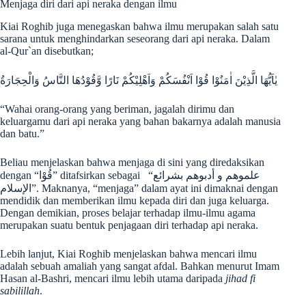
Menjaga diri dari api neraka dengan ilmu
Kiai Roghib juga menegaskan bahwa ilmu merupakan salah satu
sarana untuk menghindarkan seseorang dari api neraka. Dalam
al-Qur`an disebutkan;
يٰاَيُّهَا الَّذِيْنَ اٰمَنُوْا قُوْا اَنْفُسَكُمْ وَاَهْلِيْكُمْ نَارًا وَّقُوْدُهَا النَّاسُ وَالْحِجَارَةُ
“Wahai orang-orang yang beriman, jagalah dirimu dan
keluargamu dari api neraka yang bahan bakarnya adalah manusia
dan batu.”
Beliau menjelaskan bahwa menjaga di sini yang diredaksikan
dengan “قُوْا” ditafsirkan sebagai “علموهم و أدبوهم بشرائع
الإسلام”. Maknanya, “menjaga” dalam ayat ini dimaknai dengan
mendidik dan memberikan ilmu kepada diri dan juga keluarga.
Dengan demikian, proses belajar terhadap ilmu-ilmu agama
merupakan suatu bentuk penjagaan diri terhadap api neraka.
Lebih lanjut, Kiai Roghib menjelaskan bahwa mencari ilmu
adalah sebuah amaliah yang sangat afdal. Bahkan menurut Imam
Hasan al-Bashri, mencari ilmu lebih utama daripada
jihad fi
sabilillah
.