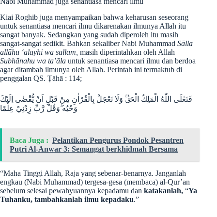
Nabi Muhammad juga senantiasa mencari ilmu
Kiai Roghib juga menyampaikan bahwa keharusan seseorang
untuk senantiasa mencari ilmu dikarenakan ilmunya Allah itu
sangat banyak. Sedangkan yang sudah diperoleh itu masih
sangat-sangat sedikit. Bahkan sekaliber Nabi Muhammad
Sālla
allāhu ‘alayhi wa sallam,
masih diperintahkan oleh Allah
Subhānahu wa ta’āla
untuk senantiasa mencari ilmu dan berdoa
agar ditambah ilmunya oleh Allah. Perintah ini termaktub di
penggalan QS. Ṭāhā : 114;
فَتَعٰلَى اللّٰهُ الْمَلِكُ الْحَقُّۚ وَلَا تَعْجَلْ بِالْقُرْاٰنِ مِنْ قَبْلِ اَنْ يُّقْضٰى اِلَيْكَ
وَحْيُه ۖوَقُلْ رَّبِّ زِدْنِيْ عِلْمًا
Baca Juga :
Pelantikan Pengurus Pondok Pesantren
Putri Al-Anwar 3: Semangat berkhidmah Bersama
“Maha Tinggi Allah, Raja yang sebenar-benarnya. Janganlah
engkau (Nabi Muhammad) tergesa-gesa (membaca) al-Qur’an
sebelum selesai pewahyuannya kepadamu dan
katakanlah,
“
Ya
Tuhanku, tambahkanlah ilmu kepadaku
.”