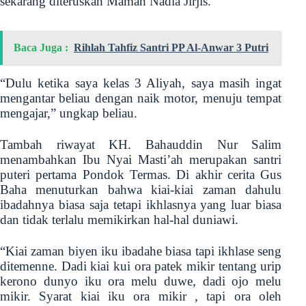
sekarang diteruskan Mamah Nadia Jirjis.
Baca Juga :
Rihlah Tahfiz Santri PP Al-Anwar 3 Putri
“Dulu ketika saya kelas 3 Aliyah, saya masih ingat
mengantar beliau dengan naik motor, menuju tempat
mengajar,” ungkap beliau.
Tambah riwayat KH. Bahauddin Nur Salim
menambahkan Ibu Nyai Masti’ah merupakan santri
puteri pertama Pondok Termas. Di akhir cerita Gus
Baha menuturkan bahwa kiai-kiai zaman dahulu
ibadahnya biasa saja tetapi ikhlasnya yang luar biasa
dan tidak terlalu memikirkan hal-hal duniawi.
“Kiai zaman biyen iku ibadahe biasa tapi ikhlase seng
ditemenne. Dadi kiai kui ora patek mikir tentang urip
kerono dunyo iku ora melu duwe, dadi ojo melu
mikir. Syarat kiai iku ora mikir , tapi ora oleh