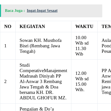
Baca Juga :
Ingat-Ingat Sesaat
NO
KEGIATAN
WAKTU
TE
10.00
Sowan KH. Musthofa
Aula
Wib sd
1
Bisri (Rembang Jawa
Pon
11.30
Tengah)
Pesa
Wib
Studi
Comperative
Manajement
PP A
12.00
Madrasah Diniyah PP
Anw
Wib sd
2
Al-Anwar 3 Rembang
Rem
15.00
Jawa Tengah & Doa
jawa
Wib.
bersama KH. DR.
Teng
ABDUL GHOFUR MZ.
Pengajian & Do’a