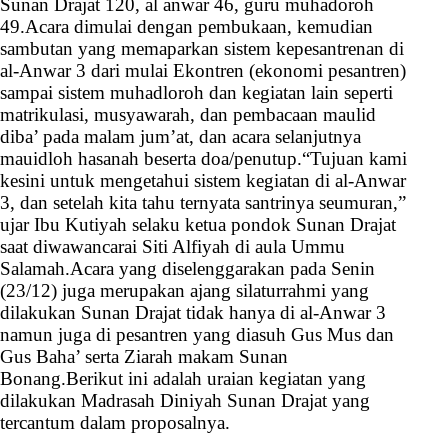
Sunan Drajat 120, al anwar 46, guru muhadoroh
49.
Acara dimulai dengan pembukaan, kemudian
sambutan yang memaparkan sistem kepesantrenan di
al-Anwar 3 dari mulai Ekontren (ekonomi pesantren)
sampai sistem muhadloroh dan kegiatan lain seperti
matrikulasi, musyawarah, dan pembacaan maulid
diba’ pada malam jum’at, dan acara selanjutnya
mauidloh hasanah beserta doa/penutup.
“Tujuan kami
kesini untuk mengetahui sistem kegiatan di al-Anwar
3, dan setelah kita tahu ternyata santrinya seumuran,”
ujar Ibu Kutiyah selaku ketua pondok Sunan Drajat
saat diwawancarai Siti Alfiyah di aula Ummu
Salamah.
Acara yang diselenggarakan pada Senin
(23/12) juga merupakan ajang silaturrahmi yang
dilakukan Sunan Drajat tidak hanya di al-Anwar 3
namun juga di pesantren yang diasuh Gus Mus dan
Gus Baha’ serta Ziarah makam Sunan
Bonang.
Berikut ini adalah uraian kegiatan yang
dilakukan Madrasah Diniyah Sunan Drajat yang
tercantum dalam proposalnya.