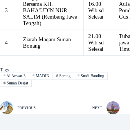
Bersama KH.
16.00
Aula
3
BAHA’UDIN NUR
Wib sd
Pon
SALIM (Rembang Jawa
Selesai
Gus 
Tengah)
21.00
Tub
Ziarah Maqam Sunan
4
Wib sd
jawa
Bonang
Selesai
Timu
Tags
#
Al Anwar 3
#
MADIN
#
Sarang
#
Studi Banding
#
Sunan Drajat
PREVIOUS
NEXT