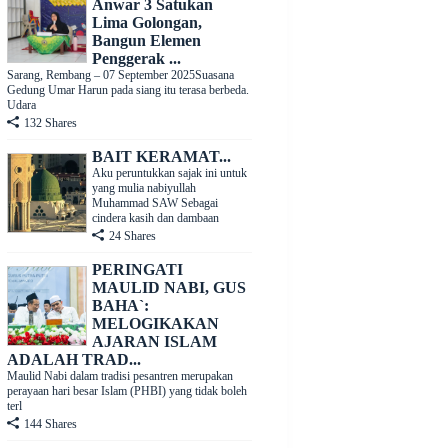
Anwar 3 Satukan
Lima Golongan,
Bangun Elemen
Penggerak ...
Sarang, Rembang – 07 September 2025Suasana
Gedung Umar Harun pada siang itu terasa berbeda.
Udara
132 Shares
BAIT KERAMAT...
Aku peruntukkan sajak ini untuk
yang mulia nabiyullah
Muhammad SAW Sebagai
cindera kasih dan dambaan
24 Shares
PERINGATI
MAULID NABI, GUS
BAHA`:
MELOGIKAKAN
AJARAN ISLAM
ADALAH TRAD...
Maulid Nabi dalam tradisi pesantren merupakan
perayaan hari besar Islam (PHBI) yang tidak boleh
terl
144 Shares