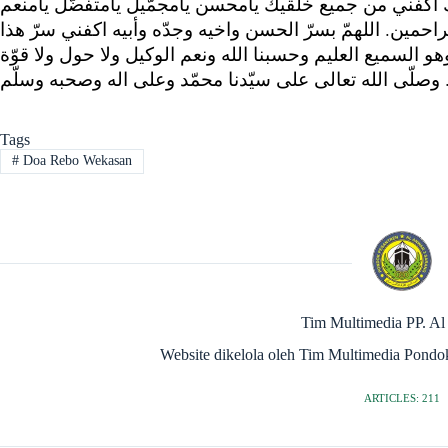
ك اكفني من جميع خلقيك يامحسن يامجمّيل يامتفضّل يامنعم
لراحمين. اللهمّ بسرّ الحسن واخيه وجدّه وأبيه اكفني سرّ هذا
هو السميع العليم وحسبنا الله ونعم الوكيل ولا حول ولا قوّة
Tags
#
Doa Rebo Wekasan
Tim Multimedia PP. Al
Website dikelola oleh Tim Multimedia Pondo
ARTICLES: 211