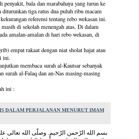
i penyakit, bala dan marabahaya yang turun ke
n diturunkan tiga ratus dua puluh ribu macam
 kekurangan referensi tentang rebo wekasan ini.
a masih di sekolah menengah atas. Di dalam
ada amalan-amalan di hari rebo wekasan, di
b) empat rakaat dengan niat sholat hajat atau
 ini.
lanjutkan membaca surah al-Kautsar sebanyak
utkan surah al-Falaq dan an-Nas masing-masing
h ini :
TIS DALAM PERJALANAN MENURUT IMAM
بسم الله الرّحمن الرّحيم. وصلّى الله تعالى عل