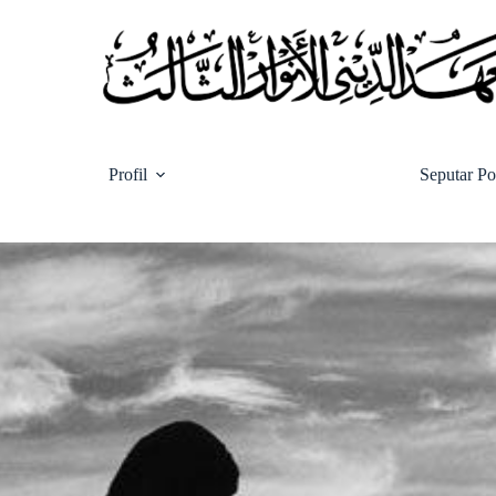
Skip
to
content
Profil
Seputar P