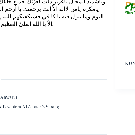
وياشديد المحال ياعزيز ذلّت لعزّتك جميع خلق
يامكرم يامن لااله الاّ انت برحمتك يا أرحم ا
اليوم وما ينزل فيه يا كا في فسيكفيكهم الله و
الاّ با الله العليّ العظيم. وصلّى الله تعالى على سيّدنا محمّد وعلى اله وصحبه وسلّم.
KUN
 Anwar 3
k Pesantren Al Anwar 3 Sarang