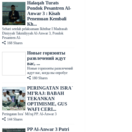
Halaqah Turats
Pondok Pesantren Al-
Anwar 3 : Kisah
Penemuan Kembali
Kh...
Sehari setelah pelaksanaan Ikhtibar I Madrasah
Diniyyah Takmiliyyah Al-Anwar 3, Pondok
Pesantren Al-
168 Shares
Новые горизонты
развлечений ждут
вас, ...
Новые горизонты развлечений
ждут вас, когда вы опробуе
180 Shares
PERINGATAN ISRA`
MI’RAJ: BABAH
TEKANKAN
OPTIMISME, GUS
WAFI CERI...
Peringatan Isra` Mi'raj PP. Al-Anwar 3
144 Shares
PP Al-Anwar 3 Putri