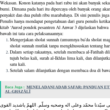
Wekasan. Konon katanya pada hari rabu ini akan banyak sekal
bumi. Dimana pada hari itu dipercaya oleh banyak orang aka
penyakit dan dua puluh ribu marabahaya. Di sini penulis juga
Penulis hanya mendapat pengetahuan dari guru penulis ketik
kitab ‘Aurod pondok pesantren Al Anwar 3 dijelaskan bahwa 
bawah ini tata cara pelaksanaannya:
Mengerjakan sholat sunnah (umumnya ba’da sholat magri
sholat sunnah mutlak tanpa mengkhususkan tentang hari
Dalam setiap rakaatnya, setelah membaca al-Fatihah di
tujuh belas kali, surah al-Ikhlas lima kali, dan dilanj
satu kali.
Setelah salam dilanjutkan dengan membaca doa di bawa
Baca Juga :
MENELADANI ADAB SAFAR: PANDUAN E
AL-GHAZĀLĪ
ى سيّدنا محمّد وعلى اله وصحبه وسلّم. اللهمّ ياشديد القوى