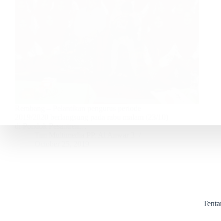
Rembang – Pelantikan pengurus periode
2019/2020 berlangsung pada rabu malam (23/10)
di Pondok Pesantren…
Tim Multimedia PP. Al Anwar 3
October 25, 2019
Tent