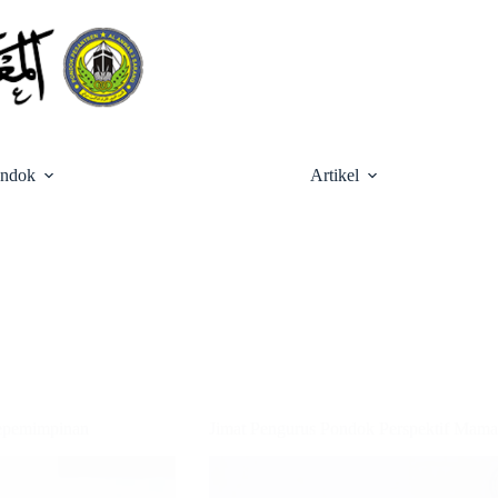
ondok
Artikel
Kepemimpinan
Jimat Pengurus Pondok Perspektif Mamah 