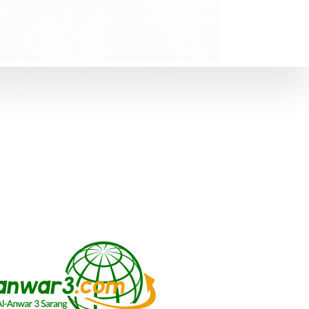
berapa waktu lalu, secara tidak sengaja
March 7, 2020