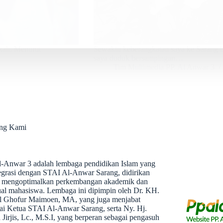
okah. Menurut
Sewaktu keberangkatan saya ke Sarang be
saya duduk bersampingan…
Tim Multimedia PP. Al Anwar 3
ang Kami
l-Anwar 3 adalah lembaga pendidikan Islam yang
tegrasi dengan STAI Al-Anwar Sarang, didirikan
 mengoptimalkan perkembangan akademik dan
tual mahasiswa. Lembaga ini dipimpin oleh Dr. KH.
 Ghofur Maimoen, MA, yang juga menjabat
ai Ketua STAI Al-Anwar Sarang, serta Ny. Hj.
 Jirjis, Lc., M.S.I, yang berperan sebagai pengasuh