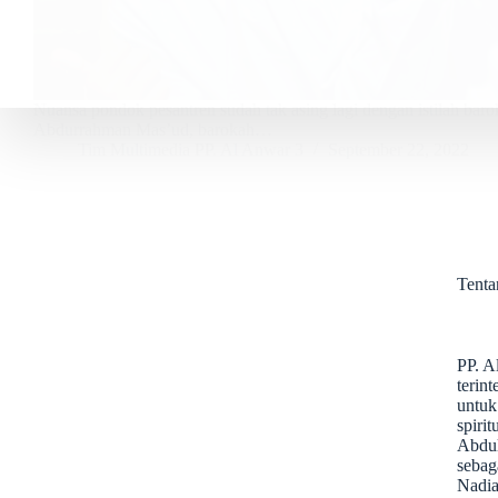
Nuansa pondok pesantren sudah tak asing lagi dengan istilah bar
Abdurrahman Mas’ud, barokah…
Tim Multimedia PP. Al Anwar 3
September 22, 2022
Tent
PP. A
terin
untuk
spiri
Abdul
sebag
Nadia