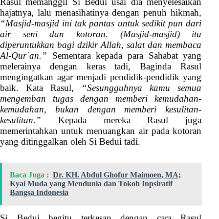
Rasul memanggil Si Bedui usai dia menyelesaikan
hajatnya, lalu menasihatinya dengan penuh hikmah,
“Masjid-masjid ini tak pantas untuk sedikit pun dari
air seni dan kotoran. (Masjid-masjid) itu
diperuntukkan bagi dzikir Allah, salat dan membaca
Al-Qur`an.”
Sementara kepada para Sahabat yang
melerainya dengan keras tadi, Baginda Rasul
mengingatkan agar menjadi pendidik-pendidik yang
baik. Kata Rasul,
“Sesungguhnya kamu semua
mengemban tugas dengan memberi kemudahan-
kemudahan, bukan dengan memberi kesulitan-
kesulitan.”
Kepada mereka Rasul juga
memerintahkan untuk menuangkan air pada kotoran
yang ditinggalkan oleh Si Bedui tadi.
Baca Juga :
Dr. KH. Abdul Ghofur Maimoen, MA;
Kyai Muda yang Mendunia dan Tokoh Inpsiratif
Bangsa Indonesia
Si Bedui begitu terkesan dengan cara Rasul