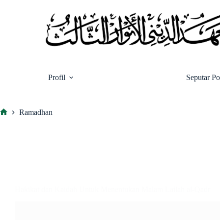
Skip
to
content
Profil
Seputar P
Ramadhan
Home
Hakikat dan Kaidah Untuk Menentukan Malam Lailah al-Qadr