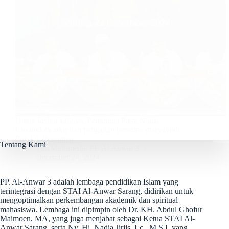
Untuk kedua kalinya, Pertamina Patra Niaga
laksanakan zikir dan pengajian bersama masyayikh
Pondok Pesantren…
Tentang Kami
Tim Multimedia PP. Al Anwar 3
December 24, 2024
PP. Al-Anwar 3 adalah lembaga pendidikan Islam yang
terintegrasi dengan STAI Al-Anwar Sarang, didirikan untuk
mengoptimalkan perkembangan akademik dan spiritual
mahasiswa. Lembaga ini dipimpin oleh Dr. KH. Abdul Ghofur
Maimoen, MA, yang juga menjabat sebagai Ketua STAI Al-
Anwar Sarang, serta Ny. Hj. Nadia Jirjis, Lc., M.S.I, yang