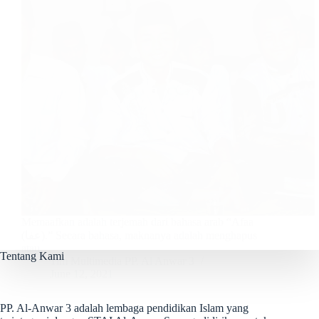
Memaafkan adalah terjemah dari bahasa arab “Afaa
(عفا).” Secara bahasa, maknanya adalah menghapus
atau…
Tentang Kami
Tim Multimedia PP. Al Anwar 3
June 12, 2021
PP. Al-Anwar 3 adalah lembaga pendidikan Islam yang